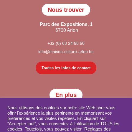
Nous trouver
Parc des Expositions, 1
6700 Arlon
+32 (0) 63 24 58 50
info@maison-culture-arlon.be
Toutes les infos de contact
En plus
Nous utilisons des cookies sur notre site Web pour vous
Partenaires
offrir l'expérience la plus pertinente en mémorisant vos
préférences et vos visites répétées. En cliquant sur
"Accepter tout", vous consentez à l'utilisation de TOUS les
Publications
cookies. Toutefois, vous pouvez visiter "Réglages des