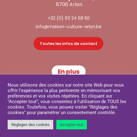
6700 Arlon
+32 (0) 63 24 58 50
info@maison-culture-arlon.be
Toutes les infos de contact
En plus
Nous utilisons des cookies sur notre site Web pour vous
Partenaires
offrir l'expérience la plus pertinente en mémorisant vos
préférences et vos visites répétées. En cliquant sur
"Accepter tout", vous consentez à l'utilisation de TOUS les
Publications
cookies. Toutefois, vous pouvez visiter "Réglages des
cookies" pour paramétrer un consentement contrôlé.
© Copyright 2024 Maison de la Culture d’Arlon – Powered by
Réglages des cookies
Accepter tout
Shootlux
–
Politique de confidentialité